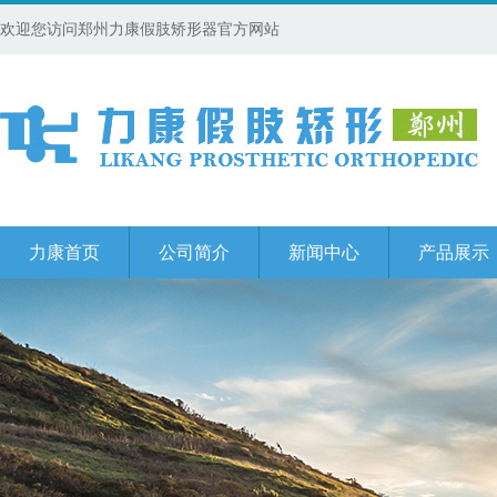
欢迎您访问郑州力康假肢矫形器官方网站
力康首页
公司简介
新闻中心
产品展示